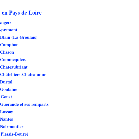
 en Pays de Loire
Angers
Apremont
Blain (La Groulais)
e Campbon
Clisson
 Commequiers
 Chateaubriant
 Châtelliers-Chateaumur
 Durtal
 Goulaine
 Goust
Guérande et ses remparts
 Lassay
 Nantes
 Noirmoutier
Plessis-Bourré