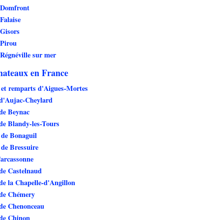
 Domfront
Falaise
 Gisors
 Pirou
Régnéville sur mer
hateaux en France
et remparts d'Aigues-Mortes
 d'Aujac-Cheylard
 de Beynac
de Blandy-les-Tours
 de Bonaguil
de Bressuire
Carcassonne
de Castelnaud
de la Chapelle-d'Angillon
 de Chémery
 de Chenonceau
 de Chinon