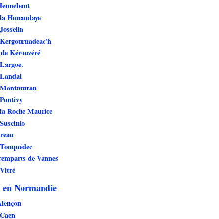
Hennebont
 la Hunaudaye
Josselin
 Kergournadeac'h
 de Kérouzéré
 Largoet
 Landal
e Montmuran
Pontivy
 la Roche Maurice
Suscinio
ureau
 Tonquédec
remparts de Vannes
Vitré
 en Normandie
Alençon
 Caen