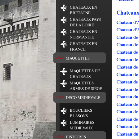
CHATEAUX EN
Chateaux
BRETAGNE
CHATEAUX PAYS
Chateau d'
DE LA LOIRE
Chateau d'
CHATEAUX EN
Chateau de 
NORMANDIE
CHATEAUX EN
Chateau d
FRANCE
Chateau de 
MAQUETTES
Chateau de
Chateau de
MAQUETTES DE
Chateau de
CHATEAUX
Chateau de
MAQUETTES
ARMES DE SIÈGE
Chateau de
Chateau du
DECO MEDIEVALE
Chateau de 
BOUCLIERS
Chateau de
BLASONS
Chateau de
LUMINAIRES
Chateau de
MEDIEVAUX
Chateau du 
HISTOIRES