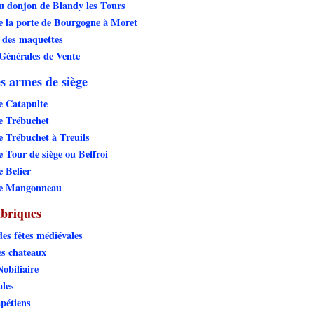
 donjon de Blandy les Tours
 la porte de Bourgogne à Moret
 des maquettes
Générales de Vente
s armes de siège
e Catapulte
e Trébuchet
 Trébuchet à Treuils
 Tour de siège ou Beffroi
 Belier
de Mangonneau
ubriques
des fêtes médiévales
es chateaux
Nobiliaire
ales
pétiens