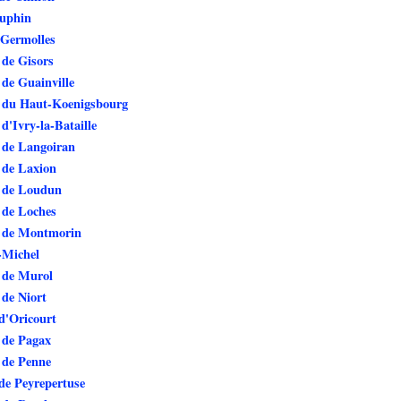
uphin
 Germolles
 de Gisors
de Guainville
 du Haut-Koenigsbourg
d'Ivry-la-Bataille
 de Langoiran
 de Laxion
 de Loudun
 de Loches
 de Montmorin
-Michel
 de Murol
de Niort
d'Oricourt
 de Pagax
 de Penne
de Peyrepertuse