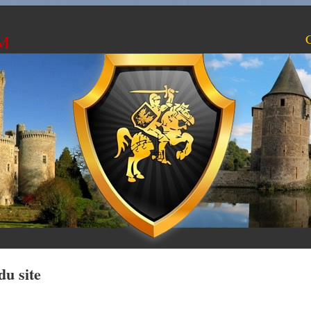
M
C
du site