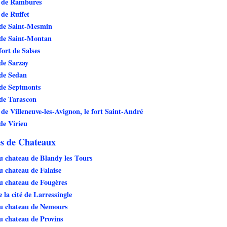
 de Rambures
de Ruffet
 de Saint-Mesmin
 de Saint-Montan
fort de Salses
de Sarzay
de Sedan
 de Septmonts
de Tarascon
de Villeneuve-les-Avignon, le fort Saint-André
de Virieu
s de Chateaux
 chateau de Blandy les Tours
 chateau de Falaise
u chateau de Fougères
 la cité de Larressingle
u chateau de Nemours
 chateau de Provins