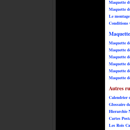
Maquette du
Maquette de
Le montage
Conditions 
Maquette
Maquette d
Maquette d
Maquette de
Maquette de
Maquette de
Maquette 
Autres r
Calendrier 
Glossaire d
Hierarchie 
Cartes Post
Les Rois Ca