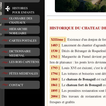
HISTOIRES
POUR ENFANTS
GLOSSAIRE DES
CHATEAUX
HISTORIQUE DU
CHATEAU D
HIÉRARCHIE
NOBILIAIRE
XIIIème ]
Existence d'un donjon de fo
CARTES POSTALES
1483 ]
Lancement du chantier d'agrandi
1530 ]
Décès de Béranger de Roquefeuil
DICTIONNAIRE
MEDIEVAL
1761 ]
Marguerite de Fumel devient pr
LES ROIS CAPETIENS
lieu de plaisance : les ponts levis devien
1793 ]
Louis XVI est éxécuté, c'est le d
1794 ]
Les toitures et boiseries sont dét
FÊTES MÉDIÉVALES
1860 ]
chateau de Bonaguil
Le
est rac
1861 ]
chateau fort de Bonaguil
Le
es
CONTACT
1895 ]
Les premières restauration sont 
2004 ]
Des travaux de restauration et
fresques et grafitis