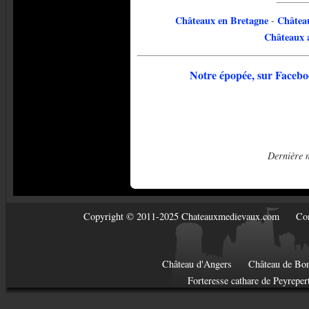
Châteaux en Bretagne
Château
-
Châteaux a
Notre épopée, sur Faceb
Dernière m
Copyright © 2011-2025 Chateauxmedievaux.com
Con
Château d'Angers
Château de Bon
Forteresse cathare de Peyreper