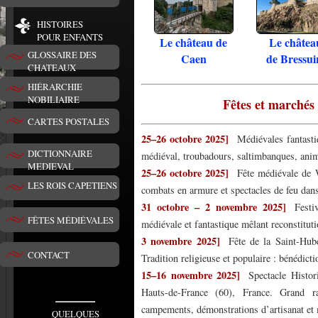
HISTOIRES
POUR ENFANTS
Le château de
Le châtea
GLOSSAIRE DES
Caen
de Bressui
CHATEAUX
HIÉRARCHIE
NOBILIAIRE
Fêtes et marchés
CARTES POSTALES
25–26 octobre 2025]
Médiévales fantast
DICTIONNAIRE
médiéval, troubadours, saltimbanques, anim
MEDIEVAL
25–26 octobre 2025]
Fête médiévale de 
LES ROIS CAPETIENS
combats en armure et spectacles de feu dans 
31 octobre – 2 novembre 2025]
Festi
FÊTES MÉDIÉVALES
médiévale et fantastique mêlant reconstitut
3 novembre 2025]
Fête de la Saint-Hub
CONTACT
Tradition religieuse et populaire : bénédic
15–16 novembre 2025]
Spectacle Histo
Hauts-de-France (60), France. Grand ra
campements, démonstrations d’artisanat et 
QUELQUES