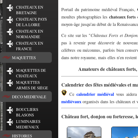
CHATEAUX EN
Portail du patrimoine médiéval Français,
BRETAGNE
chateaux forts
moultes photographies les
CHATEAUX PAYS
moyen-âge jusqu'au début de la Renaissanc
DE LA LOIRE
CHATEAUX EN
Ce site sur les "
Châteaux Forts et Donjon
NORMANDIE
pas à revenir pour découvrir de nouvea
CHATEAUX EN
FRANCE
célèbres ou méconnus, parfois bien conserv
dans notre royaume, mais elles n'en restent
MAQUETTES
Amateurs de châteaux forts, 
MAQUETTES DE
CHATEAUX
MAQUETTES
Calendrier des fêtes médiévales et 
ARMES DE SIÈGE
calendrier médiéval
Ce
vous aidera 
DECO MEDIEVALE
médiévaux
organisés dans les châteaux et v
BOUCLIERS
BLASONS
Château fort, donjon ou forteresse, l
LUMINAIRES
MEDIEVAUX
HISTOIRES