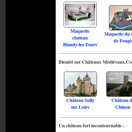
Maquette
Maquette du 
chateau
de Fougè
Blandy-les-Tours
Bientôt sur Châteaux Médiévaux.Co
Château Sully
Château d
sur Loire
Chinon
Un château fort incontournable :