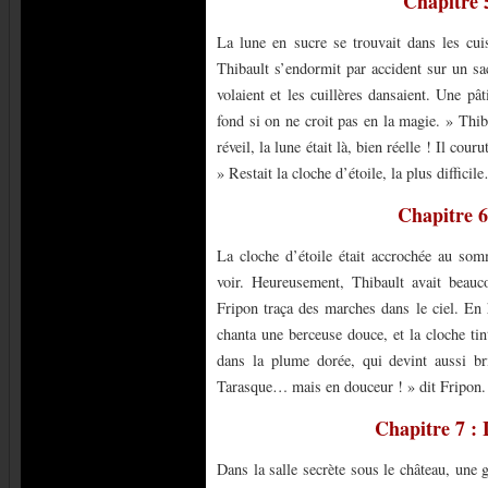
Chapitre 
La lune en sucre se trouvait dans les cu
Thibault s’endormit par accident sur un sa
volaient et les cuillères dansaient. Une pâ
fond si on ne croit pas en la magie. » Thib
réveil, la lune était là, bien réelle ! Il cou
» Restait la cloche d’étoile, la plus difficil
Chapitre 6 
La cloche d’étoile était accrochée au som
voir. Heureusement, Thibault avait beau
Fripon traça des marches dans le ciel. En h
chanta une berceuse douce, et la cloche ti
dans la plume dorée, qui devint aussi bril
Tarasque… mais en douceur ! » dit Fripon. 
Chapitre 7 : 
Dans la salle secrète sous le château, une 