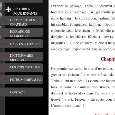
Derrière le passage, Thibault découvrit 
HISTOIRES
histoires en chuchotant. Une grenouille po
POUR ENFANTS
jeune humain ! Je suis Fripon, jardinier of
GLOSSAIRE DES
lui semblait étrangement familier. Fripon l
CHATEAUX
endormie sous le château. « Mais elle a
HIÉRARCHIE
NOBILIAIRE
dérèglent et les chèvres bêlent à l’envers !
magiques : la lune en sucre, le rire d’un e
CARTES POSTALES
avec courage. Fripon sauta dans sa poche, et
DICTIONNAIRE
Chapitr
MEDIEVAL
LES ROIS CAPETIENS
Le premier souvenir, le rire d’un enfant,
grenier du château. Le miroir refusait de l
FÊTES MÉDIÉVALES
Thibault eut une idée. Il raconta une histoi
tous les coins ! Le miroir, trop curieux, ou
CONTACT
d’enfant se libéra alors dans l’air et entr
trouvé ! » cria Fripon. « En route pour la
L’aventure continuait !