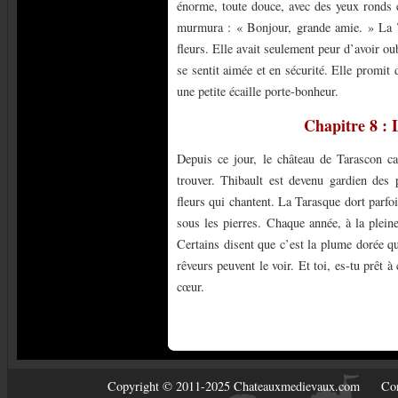
énorme, toute douce, avec des yeux ronds e
murmura : « Bonjour, grande amie. » La Ta
fleurs. Elle avait seulement peur d’avoir oub
se sentit aimée et en sécurité. Elle promit d
une petite écaille porte-bonheur.
Chapitre 8 :
Depuis ce jour, le château de Tarascon c
trouver. Thibault est devenu gardien des p
fleurs qui chantent. La Tarasque dort parfoi
sous les pierres. Chaque année, à la pleine
Certains disent que c’est la plume dorée qu
rêveurs peuvent le voir. Et toi, es-tu prêt à
cœur.
Copyright © 2011-2025 Chateauxmedievaux.com
Con