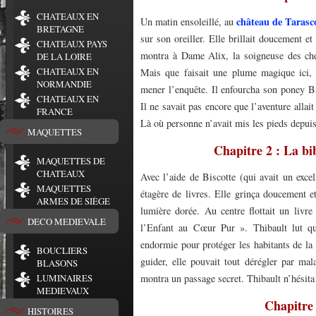
CHATEAUX EN
château de Tarasc
Un matin ensoleillé, au
BRETAGNE
sur son oreiller. Elle brillait doucement et
CHATEAUX PAYS
montra à Dame Alix, la soigneuse des ch
DE LA LOIRE
CHATEAUX EN
Mais que faisait une plume magique ici, 
NORMANDIE
mener l’enquête. Il enfourcha son poney Bi
CHATEAUX EN
Il ne savait pas encore que l’aventure alla
FRANCE
Là où personne n’avait mis les pieds depuis
MAQUETTES
Chapitre 2 : La bi
MAQUETTES DE
CHATEAUX
Avec l’aide de Biscotte (qui avait un excel
MAQUETTES
étagère de livres. Elle grinça doucement e
ARMES DE SIÈGE
lumière dorée. Au centre flottait un livr
DECO MEDIEVALE
l’Enfant au Cœur Pur ». Thibault lut qu
endormie pour protéger les habitants de la 
BOUCLIERS
guider, elle pouvait tout dérégler par mal
BLASONS
LUMINAIRES
montra un passage secret. Thibault n’hésita 
MEDIEVAUX
Chapitre 
HISTOIRES