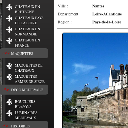
Nantes
Ville :
CHATEAUX EN
BRETAGNE
Loire-Atlantique
Département :
CHATEAUX PAYS
Pays-de-la-Loire
Région :
DE LA LOIRE
CHATEAUX EN
NORMANDIE
CHATEAUX EN
FRANCE
MAQUETTES
MAQUETTES DE
CHATEAUX
MAQUETTES
ARMES DE SIÈGE
DECO MEDIEVALE
BOUCLIERS
BLASONS
LUMINAIRES
MEDIEVAUX
HISTOIRES