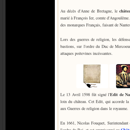
châte
Au décès d'Anne de Bretagne, le
marié à François Ier, comte d'Angoulême. 
des monarques Français, faisant de Nante
Lors des guerres de religion, les défens
bastions, sur l'ordre du Duc de Mercoeur
attaques poitevines incéssantes.
Edit de Na
Le 13 Avril 1598 fût signé l'
loin du château. Cet Edit, qui accorde la 
aux Guerres de religion dans le royaume.
En 1661, Nicolas Fouquet, Surintendant 
Chât
l'ordre du Roi, et est emprisonné au