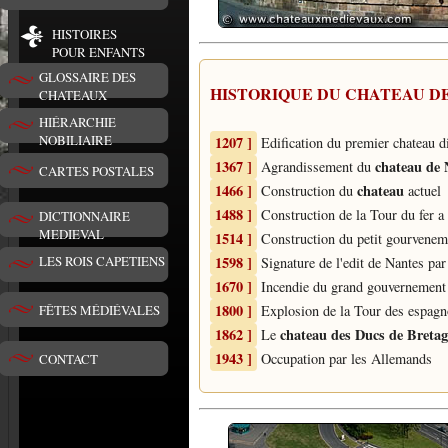
HISTOIRES
POUR ENFANTS
GLOSSAIRE DES
HISTORIQUE DU CHATEAU D
CHATEAUX
HIÉRARCHIE
NOBILIAIRE
1207 ]
Edification du premier chateau di
1367 ]
chateau de 
Agrandissement du
CARTES POSTALES
1466 ]
chateau
Construction du
actuel
1488 ]
Construction de la Tour du fer a
DICTIONNAIRE
MEDIEVAL
1514 ]
Construction du petit gourvenem
1598 ]
LES ROIS CAPETIENS
Signature de l'edit de Nantes pa
1670 ]
Incendie du grand gouvernement
1800 ]
Explosion de la Tour des espagn
FÊTES MÉDIÉVALES
1862 ]
chateau des Ducs de Breta
Le
1943 ]
Occupation par les Allemands
CONTACT