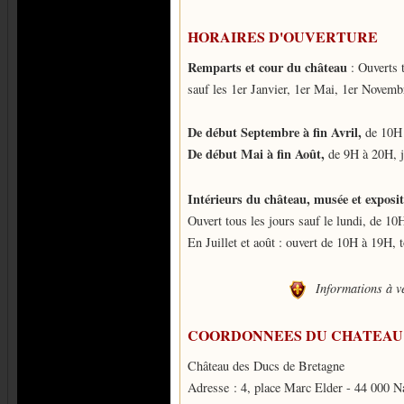
HORAIRES D'OUVERTURE
Remparts et cour du château
: Ouverts t
sauf les 1er Janvier, 1er Mai, 1er Novem
De début Septembre à fin Avril,
de 10H
De début Mai à fin Août,
de 9H à 20H, j
Intérieurs du château, musée et exposi
Ouvert tous les jours sauf le lundi, de 1
En Juillet et août : ouvert de 10H à 19H, t
Informations à vér
COORDONNEES DU CHATEAU
Château des Ducs de Bretagne
Adresse : 4, place Marc Elder - 44 000 N