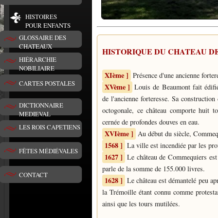
HISTOIRES
POUR ENFANTS
GLOSSAIRE DES
CHATEAUX
HISTORIQUE DU
CHATEAU D
HIÉRARCHIE
NOBILIAIRE
XIème ]
Présence d'une ancienne forter
CARTES POSTALES
XVème ]
Louis de Beaumont fait édif
de l'ancienne forteresse. Sa constructio
DICTIONNAIRE
octogonale, ce château comporte huit tou
MEDIEVAL
cernée de profondes douves en eau.
LES ROIS CAPETIENS
XVIème ]
Au début du siècle, Commequi
1568 ]
La ville est incendiée par les pro
FÊTES MÉDIÉVALES
1627 ]
Le château de Commequiers est v
parle de la somme de 155.000 livres.
CONTACT
1628 ]
Le château est démantelé peu apr
la Trémoille étant connu comme protestant
ainsi que les tours mutilées.