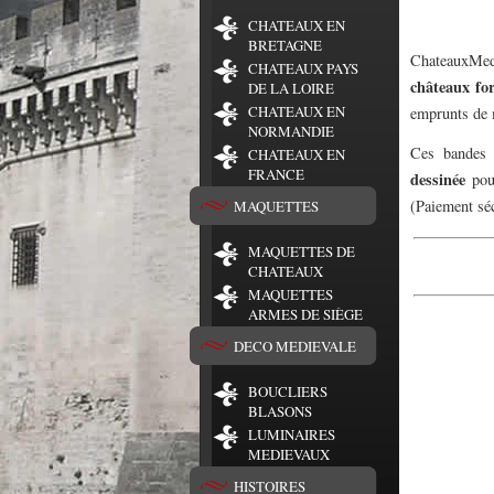
CHATEAUX EN
BRETAGNE
ChateauxMed
CHATEAUX PAYS
châteaux for
DE LA LOIRE
CHATEAUX EN
emprunts de 
NORMANDIE
Ces bandes 
CHATEAUX EN
FRANCE
dessinée
pour
(Paiement séc
MAQUETTES
MAQUETTES DE
CHATEAUX
MAQUETTES
ARMES DE SIÈGE
DECO MEDIEVALE
BOUCLIERS
BLASONS
LUMINAIRES
MEDIEVAUX
HISTOIRES