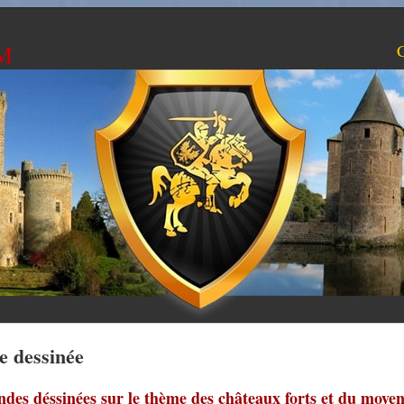
M
C
e dessinée
ndes déssinées sur le thème des châteaux forts et du moye