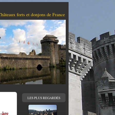
hâteaux forts et donjons de France
LES PLUS REGARDÉS
n-âge