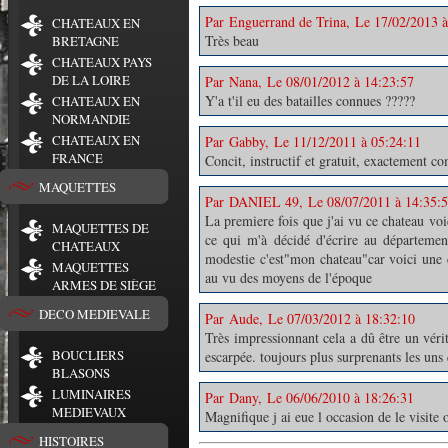
Par Enguerrand de Trina, Le 17/02/2013 à
CHATEAUX EN
Très beau
BRETAGNE
CHATEAUX PAYS
DE LA LOIRE
Par Nana, Le 08/01/2012 à 14:23:57
Y'a t'il eu des batailles connues ?????
CHATEAUX EN
NORMANDIE
CHATEAUX EN
Par Gabby, Le 11/12/2011 à 05:24:11
FRANCE
Concit, instructif et gratuit, exactement c
MAQUETTES
Par DANIEL 49, Le 08/07/2011 à 14:35:
La premiere fois que j'ai vu ce chateau voic
MAQUETTES DE
ce qui m'à décidé d'écrire au département
CHATEAUX
modestie c'est"mon chateau"car voici une 
MAQUETTES
au vu des moyens de l'époque
ARMES DE SIÈGE
DECO MEDIEVALE
Par Aude, Le 07/03/2012 à 18:32:10
Très impressionnant cela a dû être un vérit
BOUCLIERS
escarpée. toujours plus surprenants les uns 
BLASONS
LUMINAIRES
Par Dany, Le 06/06/2010 à 18:26:31
MEDIEVAUX
Magnifique j ai eue l occasion de le visite 
HISTOIRES