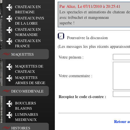
Par Alice, Le 07/11/2010 à 20:25:41
CHATEAUX EN
Les spectacles et animations du chateau de
BRETAGNE
avec trébuchet et mangonneau
CHATEAUX PAYS
superbe !
DE LA LOIRE
CHATEAUX EN
NORMANDIE
Poursuivre la discussion
CHATEAUX EN
FRANCE
(Les messages les plus récents apparaissent
MAQUETTES
Votre prénom :
MAQUETTES DE
CHATEAUX
Votre commentaire :
MAQUETTES
ARMES DE SIÈGE
DECO MEDIEVALE
Recopiez le code ci-contre :
BOUCLIERS
BLASONS
LUMINAIRES
MEDIEVAUX
Retour a
HISTOIRES